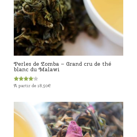
Perles de Zomba – Grand cru de thé
blanc du Malawi
A partir de
18,50
€
Note
4.00
sur 5