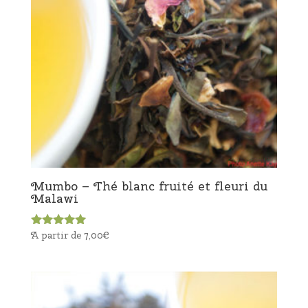
Mumbo – Thé blanc fruité et fleuri du
Malawi
A partir de
7,00
€
Note
5.00
sur 5