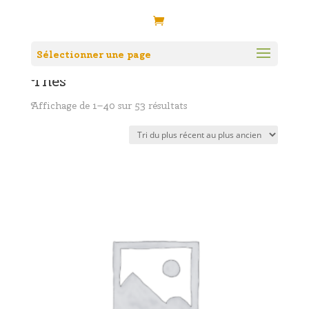
Accueil
/
Boutique
/ Thés
Sélectionner une page
Thés
Trié
Affichage de 1–40 sur 53 résultats
du
plus
récent
au
plus
ancien