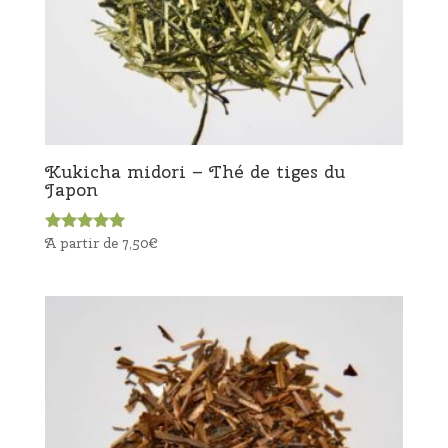
Kukicha midori – Thé de tiges du
Japon
A partir de
7,50
€
Note
5.00
sur 5