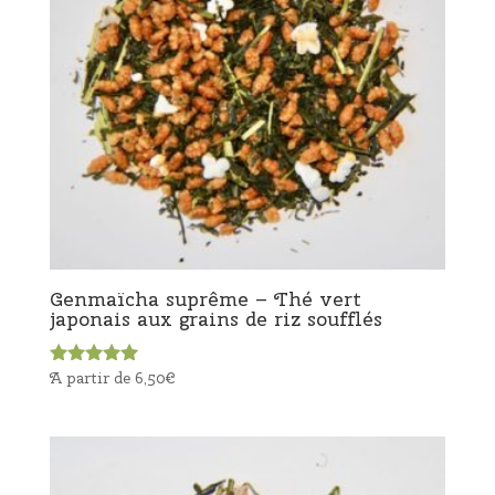
Genmaïcha suprême – Thé vert
japonais aux grains de riz soufflés
A partir de
6,50
€
Note
5.00
sur 5