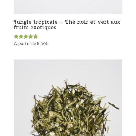
Jungle tropicale – Thé noir et vert aux
fruits exotiques
A partir de
8,00
€
Note
5.00
sur 5