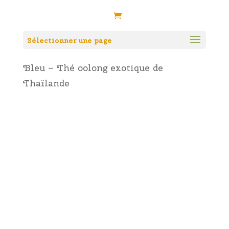
Accueil
/
Boutique
/
Famille de
Sélectionner une page
thé
/
Thé Bleu/oolong
/ Ayutthaya
Bleu – Thé oolong exotique de
Thaïlande