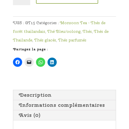
de
Ayutthaya
Bleu
UGS :
GT15
Catégories :
Monsoon Tea - Thés de
-
forêt thaïlandais
,
Thé Bleu/oolong
,
Thés
,
Thés de
Thé
Thaïlande
,
Thés glacés
,
Thés parfumés
oolong
Partagez la page :
exotique
de
Thaïlande
Description
Informations complémentaires
Avis (0)